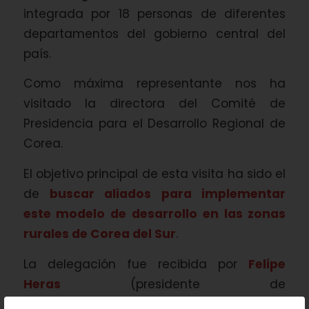
integrada por 18 personas de diferentes
departamentos del gobierno central del
país.
Como máxima representante nos ha
visitado la directora del Comité de
Presidencia para el Desarrollo Regional de
Corea.
El objetivo principal de esta visita ha sido el
de
buscar aliados para implementar
este modelo de desarrollo en las zonas
rurales de Corea del Sur
.
La delegación fue recibida por
Felipe
Heras
(presidente de
SOPRODEVAJE),
Ernesto