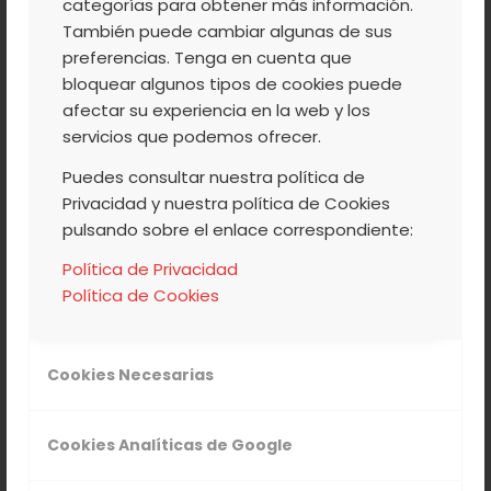
categorías para obtener más información.
ETIQUETAS:
DESARROLLO RURAL
,
GOBIERNO
También puede cambiar algunas de sus
DE COREA DEL SUR
,
PROGRAMA LEADER
,
preferencias. Tenga en cuenta que
VALLE DEL JERTE
bloquear algunos tipos de cookies puede
afectar su experiencia en la web y los
Compartir esta entrada
servicios que podemos ofrecer.
Puedes consultar nuestra política de
Privacidad y nuestra política de Cookies
pulsando sobre el enlace correspondiente:
Política de Privacidad
Política de Cookies
Quizás te interese
Cookies Necesarias
Otoño en el Valle del Jerte
Cookies Analíticas de Google
Cómo deshuesar cerezas
fácilmente y dejarlas enteras