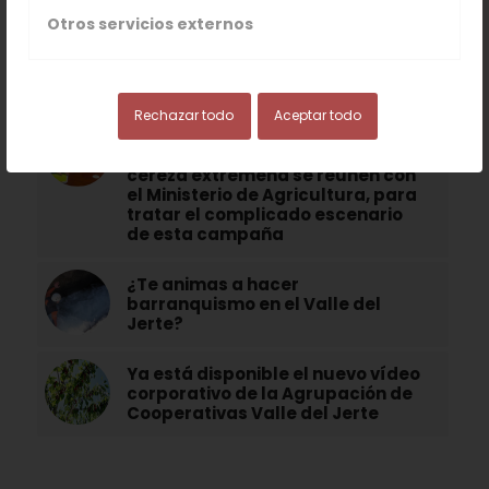
Otros servicios externos
El oro líquido del Valle del Jerte:
Aceite de oliva calidad superior
Rechazar todo
Aceptar todo
La Agrupación de Cooperativas y
representantes del sector de la
cereza extremeña se reúnen con
el Ministerio de Agricultura, para
tratar el complicado escenario
de esta campaña
¿Te animas a hacer
barranquismo en el Valle del
Jerte?
Ya está disponible el nuevo vídeo
corporativo de la Agrupación de
Cooperativas Valle del Jerte