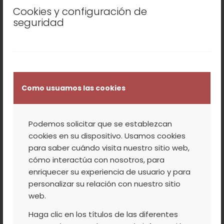
Cookies y configuración de
Agudiez
(presidente de la Mancomunidad
seguridad
de Municipios del Valle del Jerte) y
Emilio
Sánchez
(presidente de la Agrupación de
Cooperativas del Valle del Jerte).
Por parte de
Elisa Esteban
, gerente de
Como usuamos las cookies
SOPRODEVAJE, se hizo una presentación del
proceso de desarrollo territorial y los
principales resultados obtenidos así como
Podemos solicitar que se establezcan
las dificultades encontradas en la
cookies en su dispositivo. Usamos cookies
aplicación del programa LEADER en el Valle
para saber cuándo visita nuestro sitio web,
cómo interactúa con nosotros, para
del Jerte.
enriquecer su experiencia de usuario y para
personalizar su relación con nuestro sitio
web.
/
/
10 NOVIEMBRE, 2016
0 COMENTARIOS
POR
ACVJ
Haga clic en los títulos de las diferentes