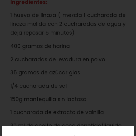
Ingredientes:
1 huevo de linaza ( mezcla 1 cucharada de
linaza molida con 2 cucharadas de agua y
deja reposar 5 minutos)
400 gramos de harina
2 cucharadas de levadura en polvo
35 gramos de azúcar glas
1/4 cucharada de sal
150g mantequilla sin lactosa
1 cucharada de extracto de vainilla
30 ml de aceite de coco derretido/líquido