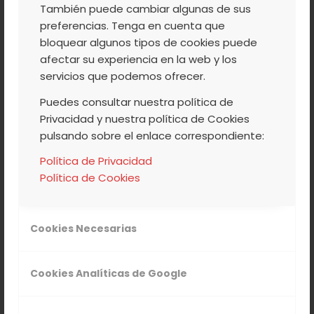
También puede cambiar algunas de sus
En otro bol mezclamos el huevo de
preferencias. Tenga en cuenta que
linaza, el extracto de vainilla, el aceite
bloquear algunos tipos de cookies puede
de coco y la leche de coco.
afectar su experiencia en la web y los
servicios que podemos ofrecer.
Añade la mezcla a la miga y muévelo
hasta que ambas mezclas estén
Puedes consultar nuestra política de
combinadas.
Privacidad y nuestra política de Cookies
pulsando sobre el enlace correspondiente:
Añade el chocolate blanco y los trozos
Política de Privacidad
de cereza y mézclalo suavemente.
Política de Cookies
Después espolvorea un poco de harina
en la superficie donde vayas a trabajar
e incorpora la masa sobre ella.
Cookies Necesarias
Amasa ligeramente hasta conseguir
que los trozos queden uniformes en la
Cookies Analíticas de Google
masa.