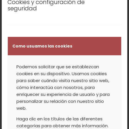
Cookies y configuración de
100 ml de leche de coco enlatada/ en
seguridad
conserva
100 gramos de chocolate blanco sin
lactosa
115 g de picotas (cortadas sin hueso)
Como usuamos las cookies
Preparación:
Podemos solicitar que se establezcan
Precalentamos el horno a 180º
cookies en su dispositivo. Usamos cookies
Mezclamos en un bol la harina, la
para saber cuándo visita nuestro sitio web,
cómo interactúa con nosotros, para
levadura en polvo, el azúcar glas y la
enriquecer su experiencia de usuario y para
sal.
personalizar su relación con nuestro sitio
Añadimos la mantequilla y amasamos
web.
con nuestras manos hasta conseguir
Haga clic en los títulos de las diferentes
una textura como de miga.
categorías para obtener más información.