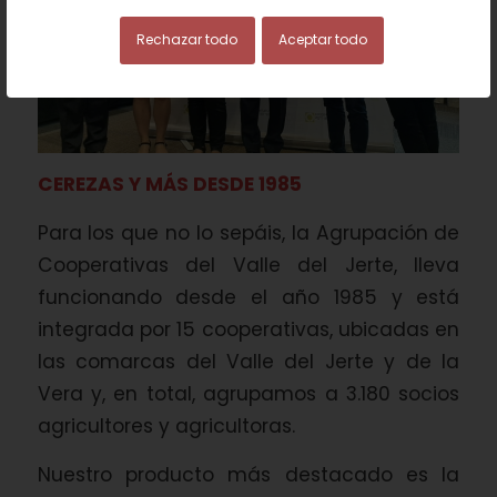
Rechazar todo
Aceptar todo
CEREZAS Y MÁS DESDE 1985
Para los que no lo sepáis, la Agrupación de
Cooperativas del Valle del Jerte, lleva
funcionando desde el año 1985 y está
integrada por 15 cooperativas, ubicadas en
las comarcas del Valle del Jerte y de la
Vera y, en total, agrupamos a 3.180 socios
agricultores y agricultoras.
Nuestro producto más destacado es la