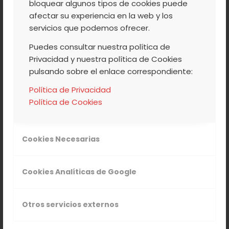
bloquear algunos tipos de cookies puede
de Oportunidades, siendo la primera
afectar su experiencia en la web y los
cooperativa agroalimentaria de
servicios que podemos ofrecer.
Extremadura en tener implementado un
Puedes consultar nuestra política de
Plan de este tipo en la empresa. Como
Privacidad y nuestra política de Cookies
podéis ver, nos tomamos muy en serio
pulsando sobre el enlace correspondiente:
todo esto de la Igualdad De
Política de Privacidad
oportunidades, y por eso nos han dado
Política de Cookies
este Premio tan reconocido, de
Cooperativas Agro-alimentarias de
España 2022.
Cookies Necesarias
Cookies Analíticas de Google
Otros servicios externos