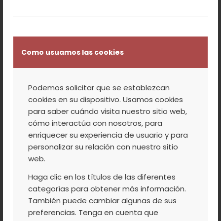
consejo rector ha pasado de 1 a 5 mujeres
consejeras, de un total de 17 integrantes. Y
cuatro de nuestras cooperativas socias,
están presididas por mujeres. Por si todo
Como usuamos las cookies
esto fuera poco, nuestra Agrupación está
dirigida por una mujer, Mónica Tierno Díaz.
Podemos solicitar que se establezcan
Desde su incorporación, nuestra directora
cookies en su dispositivo. Usamos cookies
general ha participado en acciones para
para saber cuándo visita nuestro sitio web,
favorecer la visibilidad de las mujeres
cómo interactúa con nosotros, para
cooperativistas y para incrementar su
enriquecer su experiencia de usuario y para
participación en las cooperativas.
personalizar su relación con nuestro sitio
web.
Contamos con 52 mujeres en plantilla (de
Haga clic en los títulos de las diferentes
un total de 122) y hemos desarrollado
categorías para obtener más información.
nuestro propio Plan de Igualdad, con un
También puede cambiar algunas de sus
Comité y un Grupo de Trabajo en Igualdad
preferencias. Tenga en cuenta que