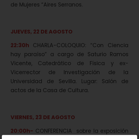
de Mujeres “Aires Serranos.
JUEVES, 22 DE AGOSTO
22:30h
CHARLA-COLOQUIO: “Con Ciencia
hay paraíso” a cargo de Saturio Ramos
Vicente, Catedrático de Física y ex-
Vicerrector de Investigación de la
Universidad de Sevilla. Lugar: Salón de
actos de la Casa de Cultura.
VIERNES, 23 DE AGOSTO
20:00h-
CONFERENCIA sobre la exposición