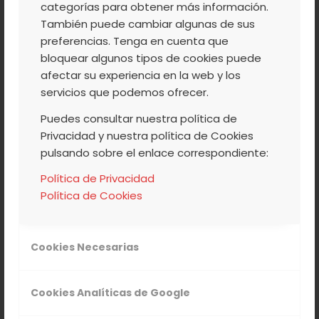
categorías para obtener más información.
También puede cambiar algunas de sus
LUNES, 26 DE AGOSTO
preferencias. Tenga en cuenta que
bloquear algunos tipos de cookies puede
11:00h
TALLER DE ANIMACIÓN A LA LECTURA.
afectar su experiencia en la web y los
Para mayores. Lugar: Sala Naranja de la
servicios que podemos ofrecer.
Casa de Cultura.
Puedes consultar nuestra política de
Privacidad y nuestra política de Cookies
12:30h
TALLER DE CUENTACUENTOS. Para
pulsando sobre el enlace correspondiente:
niños y niñas. Lugar: Plaza del Palacio
Política de Privacidad
22:30h
CINE DE VERANO. Para todos los
Política de Cookies
públicos. (Película por determinar)
Cookies Necesarias
MARTES, 27 DE AGOSTO
Cookies Analíticas de Google
22:30h
Presentación del libro “El camino