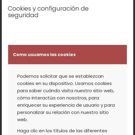
de la II República y la Guerra Civil a cargo
Cookies y configuración de
de Rosa María Ureña García y José Luis
seguridad
Sánchez del Pozo. Catedráticos IB La
Senda (Getafe). Sala Naranja de la Casa
de Cultura.
22:30h
TEATRO: “La Princesa Armonía y el
Como usuamos las cookies
Tesoro del Dragón”. Asociación Cultural de
Teatro “Tarandango”
Podemos solicitar que se establezcan
cookies en su dispositivo. Usamos cookies
para saber cuándo visita nuestro sitio web,
DOMINGO, 25 DE AGOSTO
cómo interactúa con nosotros, para
enriquecer su experiencia de usuario y para
22:30h
TEATRO: “César a gusto” de José
personalizar su relación con nuestro sitio
Cedena. Asociación de Mujeres “Aires
web.
Serranos”
Haga clic en los títulos de las diferentes