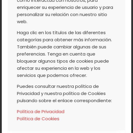
cómo interactúa con nosotros, para
en Piornal!!! Desde el 14 al 31 de agosto
enriquecer su experiencia de usuario y para
podreis disfrutar de todo tipo de
personalizar su relación con nuestro sitio
web.
actividades para todas las edades. La
diversión está asegurada, así que, no os lo
Haga clic en los títulos de las diferentes
perdais y Felices Fiestas!!!!
categorías para obtener más información.
También puede cambiar algunas de sus
preferencias. Tenga en cuenta que
Leer más
bloquear algunos tipos de cookies puede
afectar su experiencia en la web y los
servicios que podemos ofrecer.
Puedes consultar nuestra política de
/
/
14 AGOSTO, 2013
0 COMENTARIOS
POR
ACVJ
Privacidad y nuestra política de Cookies
pulsando sobre el enlace correspondiente:
Política de Privacidad
Política de Cookies