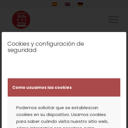
Cookies y configuración de
seguridad
LISTADO DE LA ETIQUETA:
AGOSTO
TURISMO
,
VALLE DEL JERTE
FIESTAS DE SAN
Como usuamos las cookies
ROQUE EN PIORNAL
Podemos solicitar que se establezcan
cookies en su dispositivo. Usamos cookies
para saber cuándo visita nuestro sitio web,
Comienzan las FIESTAS DE SAN ROQUE 2013