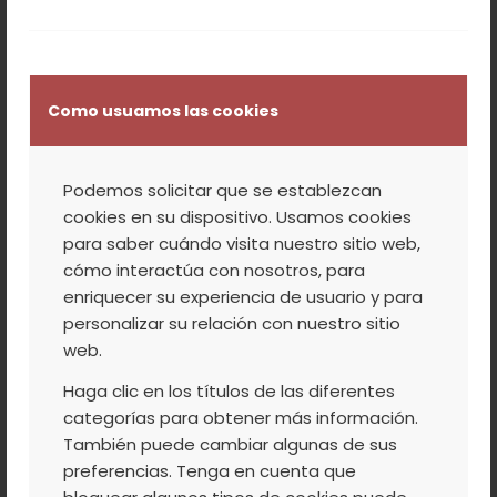
Jerte
23:00 h. Discoteca móvil
Como usuamos las cookies
Cierre del día con discoteca móvil en la
Plaza de la Independencia de Jerte
Podemos solicitar que se establezcan
cookies en su dispositivo. Usamos cookies
para saber cuándo visita nuestro sitio web,
13 de ABRIL (Jerte)
cómo interactúa con nosotros, para
enriquecer su experiencia de usuario y para
10:00 h. Carrera de Montaña para niños
personalizar su relación con nuestro sitio
Lugar: Garganta de los Infiernos, Jerte
web.
>> Más info e inscripción
Haga clic en los títulos de las diferentes
10:00 h. Mercado artesano
categorías para obtener más información.
También puede cambiar algunas de sus
Mercado Artesano amenizado con
preferencias. Tenga en cuenta que
tamborileros en la pintoresca Plaza de la