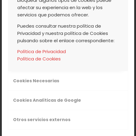
bloquear algunos tipos de cookies puede
Ermita del Cristo en Jerte
afectar su experiencia en la web y los
servicios que podemos ofrecer.
Puedes consultar nuestra política de
Lo ideal para ver la floración
es hacer un
Privacidad y nuestra política de Cookies
recorrido por todos los pueblos que
pulsando sobre el enlace correspondiente:
componen el Valle del Jerte, así se puede
Política de Privacidad
disfrutar de diferentes perspectivas.
Política de Cookies
Ruta circular por la sierra, en coche:
Valdastillas, Piornal, Barrado, Cabrero,
Cookies Necesarias
Casas del Castañar, El Torno y Rebollar.
Ruta lineal paralela al río Jerte, siguiendo la
N-110: Navaconcejo, Cabezuela del Valle,
Cookies Analíticas de Google
Jerte, Tornavacas y Puerto de Tornavacas.
Otros servicios externos