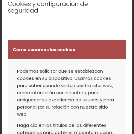
>> Más info e inscripción
Cookies y configuración de
seguridad
22 de ABRIL
Jornada
“Tu Jerte es Actividad”
. Casa
de Cultura de Piornal. Ofrecido por
Guia2.
Como usuamos las cookies
Taller de fotografía nocturna
ofrecido
por Garganta de los Infiernos
Actividades en la Naturaleza.
Podemos solicitar que se establezcan
>> Más info e inscripción
cookies en su dispositivo. Usamos cookies
para saber cuándo visita nuestro sitio web,
23 de ABRIL
cómo interactúa con nosotros, para
enriquecer su experiencia de usuario y para
(durante toda la jornada)
SAN JORGE
:
personalizar su relación con nuestro sitio
Popular fiesta de San Jorge en el municipio
web.
de Navaconcejo
Haga clic en los títulos de las diferentes
categorías para obtener más información.