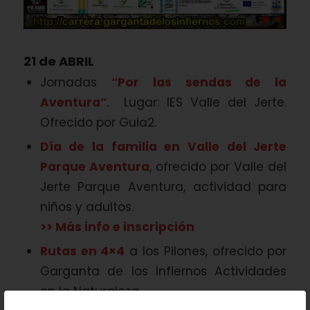
21 de ABRIL
Jornadas
“Por las sendas de la
Aventura”
. Lugar: IES Valle del Jerte.
Ofrecido por Guia2.
Día de la familia en Valle del Jerte
Parque Aventura
, ofrecido por Valle del
Jerte Parque Aventura, actividad para
niños y adultos.
>> Más info e inscripción
Rutas en 4×4
a los Pilones, ofrecido por
Garganta de los Infiernos Actividades
en la Naturaleza.