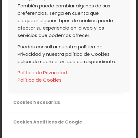
Jornada
“Tu Jerte es Actividad”
. Casa
También puede cambiar algunas de sus
de Cultura de Tornavacas. Ofrecido por
preferencias. Tenga en cuenta que
Guia2.
bloquear algunos tipos de cookies puede
afectar su experiencia en la web y los
Piragüismo
en el Embalse del Jerte.
servicios que podemos ofrecer.
Ofrecido por la empresa Guia2
Puedes consultar nuestra política de
>> Más info e inscripción
Privacidad y nuestra política de Cookies
24 de ABRIL
pulsando sobre el enlace correspondiente:
10:00 h. Descenso de
Aguas Bravas
.
Política de Privacidad
Ofrecido por Jertextrem.
Política de Cookies
>> Más info e inscripción
Foto Tour
Valle del Jerte. Ofrecido por
Cookies Necesarias
Garganta de los Infiernos Actividades
en la Naturaleza.
Cookies Analíticas de Google
>> Más info e inscripción
Jornada “Tu Jerte es Actividad”. Casa