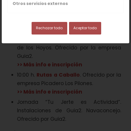
Otros servicios externos
de Cultura de El Torno. Ofrecido por
Guia2.
Rechazar todo
Aceptar todo
25 de ABRIL
10:00 h.
Barranquismo
en el Barranco
de los Hoyos. Ofrecido por la empresa
Guia2.
>> Más info e inscripción
10:00 h.
Rutas a Caballo
. Ofrecido por la
empresa Picadero Los Pilones.
>> Más info e inscripción
Jornada “Tu Jerte es Actividad”.
Instalaciones de Guia2. Navaconcejo.
Ofrecido por Guia2.