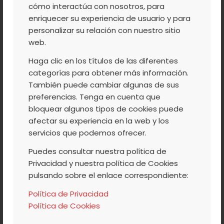
EN DESARROLLO
cómo interactúa con nosotros, para
RURAL A NIVEL
enriquecer su experiencia de usuario y para
personalizar su relación con nuestro sitio
EUROPEO
web.
Haga clic en los títulos de las diferentes
categorías para obtener más información.
Una delegación del
Gobierno de Corea del Sur
ha
También puede cambiar algunas de sus
visitado este mes de noviembre a los responsables del
preferencias. Tenga en cuenta que
programa LEADER del Valle del Jerte, para analizar el
bloquear algunos tipos de cookies puede
proceso de desarrollo de la comarca tras seleccionarla
afectar su experiencia en la web y los
como un
caso de éxito a nivel europeo
.
servicios que podemos ofrecer.
Puedes consultar nuestra política de
Leer más
Privacidad y nuestra política de Cookies
pulsando sobre el enlace correspondiente:
Política de Privacidad
Política de Cookies
/
/
10 NOVIEMBRE, 2016
0 COMENTARIOS
POR
ACVJ