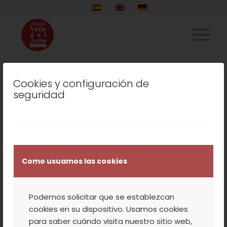
Cookies y configuración de
LISTADO DE LA ETIQUETA:
seguridad
DESARROLLO RURAL
COOPERATIVA
,
NUESTROS PRODUCTOS
,
VALLE DEL JERTE
Como usuamos las cookies
COREA DEL SUR ELIGE
AL VALLE DEL JERTE
Podemos solicitar que se establezcan
COMO CASO DE ÉXITO
cookies en su dispositivo. Usamos cookies
para saber cuándo visita nuestro sitio web,