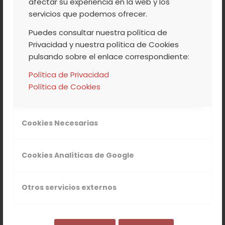
afectar su experiencia en la web y los
servicios que podemos ofrecer.
/
/
22 SEPTIEMBRE, 2017
0 COMENTARIOS
POR
ACVJ
Puedes consultar nuestra política de
Privacidad y nuestra política de Cookies
pulsando sobre el enlace correspondiente:
COOPERATIVA
,
NUESTROS PRODUCTOS
,
Política de Privacidad
VALLE DEL JERTE
Política de Cookies
LA AGRUPACIÓN DE
COOPERATIVAS VALLE
Cookies Necesarias
DEL JERTE PARTICIPA
EN LAS JORNADAS DEL
Cookies Analíticas de Google
MINISTERIO DE
AGRICULTURA SOBRE
Otros servicios externos
EL SECTOR DE LA