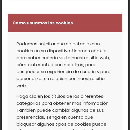
fitosanitarios e incremente su
disponibilidad en el cultivo del cerezo para
adecuarlo a las exigencias de la directiva
Como usuamos las cookies
2009/128/CE, por la que se establece el
marco de actuación para conseguir un
Podemos solicitar que se establezcan
uso sostenible de los plaguicidas, según ha
cookies en su dispositivo. Usamos cookies
señalado el presidente del colectivo de
para saber cuándo visita nuestro sitio web,
cooperativas jerteñas, que además
cómo interactúa con nosotros, para
enriquecer su experiencia de usuario y para
engloba a las veratas de Arroyomolinos,
personalizar su relación con nuestro sitio
Garganta la Olla, Guijo de Santa Bárbara y
web.
Losar de la Vera,
Emilio Sánchez.
Haga clic en los títulos de las diferentes
categorías para obtener más información.
Leer más
También puede cambiar algunas de sus
preferencias. Tenga en cuenta que
bloquear algunos tipos de cookies puede