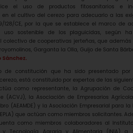
lice el uso de productos fitosanitarios e i
d en el cultivo del cerezo para adecuarlo a las ex
09/128/CE, por la que se establece el marco de a
n uso sostenible de los plaguicidas, según ha
l colectivo de cooperativas jerteñas, que además
royomolinos, Garganta la Olla, Guijo de Santa Bárb
o Sánchez.
o de constitución que ha sido presentado por
cerezo, está constituido por expertos de las siguien
ctúa como representante, la Agrupación de Coo
rte (ACVJ), la Asociación de Empresarios Agrícol
bro (AEAMDE) y la Asociación Empresarial para la
(AEPLA) que actúan como miembros solicitantes. Ad
cuenta como miembros colaboradores al Institut
n y Tecnología Agraria y Alimentaria (INIA) a