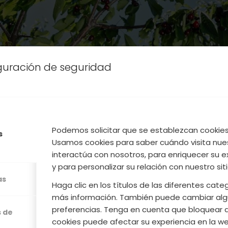
iguración de seguridad
 específicos del grupo Fitoscerezo son: diseñar 
rado; identificar las materias activas candidatas 
e Límites Máximos de Residuos; diseñar y ejecuta
Podemos solicitar que se establezcan cookies 
s
blecimiento; identificar posibles extrapolacion
Usamos cookies para saber cuándo visita nue
esiduos; y aportar conocimiento para el desa
interactúa con nosotros, para enriquecer su e
gestión integrada establecidos en el plan de acci
y para personalizar su relación con nuestro sit
as
Haga clic en los títulos de las diferentes cat
 grupo ya ha iniciado sus trabajos para elaborar el
más información. También puede cambiar alg
de partida con el objetivo de identificar las plagas
preferencias. Tenga en cuenta que bloquear 
s de
as para las que no existe una solución técnica viabl
cookies puede afectar su experiencia en la web