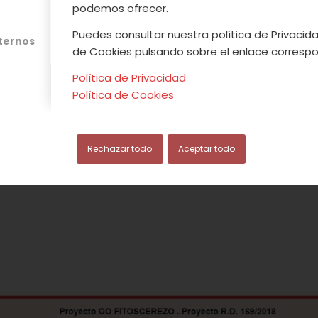
podemos ofrecer.
Puedes consultar nuestra política de Privacida
xternos
ropa.eu/info/eu-regional-and-urban-development/t
de Cookies pulsando sobre el enlace correspo
_es
Política de Privacidad
Política de Cookies
Rechazar todo
Aceptar todo