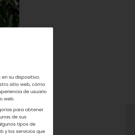
el programa de
y verificar la
r los ensayos
en su dispositivo.
es de Límites
stro sitio web, cómo
rrollo de los
xperiencia de usuario
ón nacional.
io web.
egorías para obtener
 diagnóstico de
unas de sus
, enfermedades
algunos tipos de
e.
 y los servicios que