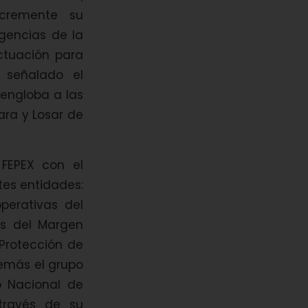
ncremente su
igencias de la
ctuación para
 señalado el
 engloba a las
ara y Losar de
 FEPEX con el
tes entidades:
perativas del
as del Margen
 Protección de
emás el grupo
o Nacional de
 través de su