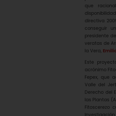
que raciona
disponibilida
directiva 20
conseguir u
presidente de
veratas de Ar
la Vera,
Emili
Este proyect
acrónimo Fito
Fepex, que a
Valle del Je
Derecho del E
las Plantas 
Fitoscerezo 
Investigació