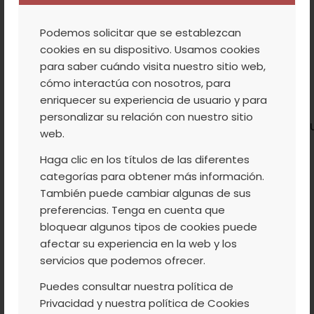
La recolección de las afamadas
cerezas
Podemos solicitar que se establezcan
del Valle del Jerte
se realiza durante los
cookies en su dispositivo. Usamos cookies
meses de mayo, junio y julio. En ésta época
para saber cuándo visita nuestro sitio web,
cómo interactúa con nosotros, para
celebramos desde hace años
enriquecer su experiencia de usuario y para
la “
Cerecera
“, un
personalizar su relación con nuestro sitio
programa
cultural
,
gastronómico
y
festivo
pu
web.
en marcha por SOPRODEVAJE que invita a
Haga clic en los títulos de las diferentes
descubrir la esencia del Valle en su periodo
categorías para obtener más información.
más interesante y genuino.
También puede cambiar algunas de sus
preferencias. Tenga en cuenta que
bloquear algunos tipos de cookies puede
Leer más
afectar su experiencia en la web y los
servicios que podemos ofrecer.
Puedes consultar nuestra política de
Privacidad y nuestra política de Cookies
/
/
8 MAYO, 2017
0 COMENTARIOS
POR
ACVJ