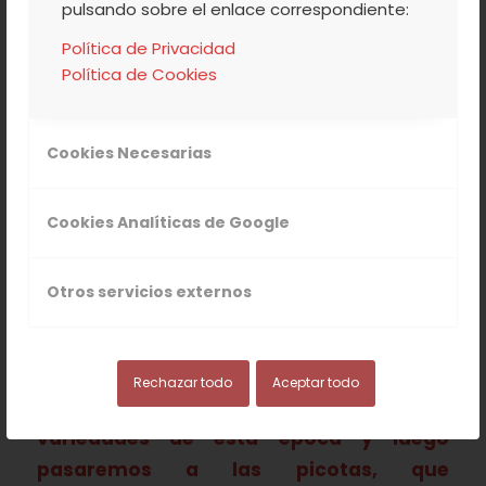
pulsando sobre el enlace correspondiente:
Política de Privacidad
Política de Cookies
COOPERATIVA
,
NATURALEZA
,
NUESTROS
PRODUCTOS
,
SIN CATEGORÍA
,
TURISMO
,
Cookies Necesarias
VALLE DEL JERTE
DIVIÉRTETE
RECOGIENDO
Cookies Analíticas de Google
CEREZAS!!!
Otros servicios externos
Ya ha comenzado la recolección de las
Rechazar todo
Aceptar todo
cerezas. Primero tenemos las
variedades de esta época y luego
pasaremos a las picotas, que