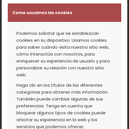
ha intentado poner en conocimiento de las
autoridades la importancia que va a tener
Como usuamos las cookies
el éxito de este plan para poder mejorar
procesos y ser más competitivos en los
Podemos solicitar que se establezcan
mercados cada vez más globalizados.
cookies en su dispositivo. Usamos cookies
El recorrido de las instalaciones ha estado
para saber cuándo visita nuestro sitio web,
centrado en la ampliación de las mismas y
cómo interactúa con nosotros, para
las mejoras llevadas a cabo este año con
enriquecer su experiencia de usuario y para
los fondos de incentivos agroindustriales y
personalizar su relación con nuestro sitio
web.
el Programa Operativo de la OPFH, todos
ellos con fondos de la Unión Europea. Entre
Haga clic en los títulos de las diferentes
categorías para obtener más información.
las mismas, se ha destacado la instalación
También puede cambiar algunas de sus
de una nueva calibradora óptica que
preferencias. Tenga en cuenta que
permite ser más competitivos frente a los
bloquear algunos tipos de cookies puede
mercados y dar un mejor servicio a los
afectar su experiencia en la web y los
agricultores socios. También han
servicios que podemos ofrecer.