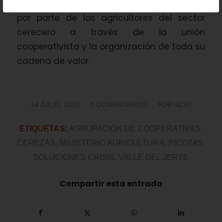
esfuerzos que se están llevando a cabo
por parte de los agricultores del sector
cerecero a través de la unión
cooperativista y la organización de toda su
cadena de valor.
/
/
14 JULIO, 2018
0 COMENTARIOS
POR
ACVJ
ETIQUETAS:
AGRUPACIÓN DE COOPERATIVAS
,
CEREZAS
,
MINISTERIO AGRICULTURA
,
PICOTAS
,
SOLUCIONES CRISIS
,
VALLE DEL JERTE
Compartir esta entrada