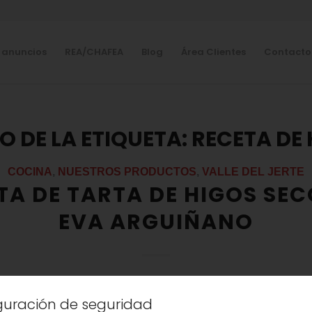
 anuncios
REA/CHAFEA
Blog
Área Clientes
Contacto
O DE LA ETIQUETA:
RECETA DE
COCINA
,
NUESTROS PRODUCTOS
,
VALLE DEL JERTE
TA DE TARTA DE HIGOS SEC
EVA ARGUIÑANO
 prepara una deliciosa tarta de
higos secos
, nat
iguración de seguridad
a brisa, un postre sencillo elaborado en el horno