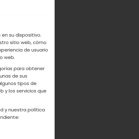
s más ricos en
ro y potasio.
en su dispositivo.
stro sitio web, cómo
xperiencia de usuario
io web.
egorías para obtener
unas de sus
algunos tipos de
 y los servicios que
d y nuestra política
AS DE
ndiente: