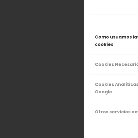
disfrutar en 
vitamina B3 
¡Disfrútalo!
Como usuamos la
cookies
Cookies Necesari
24 SEP
Cookies Analítica
Google
Otros servicios e
RECE