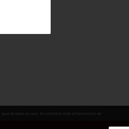
retaña que se
ruela claudia.
rará que acepta su uso. Encontrará más información en
so Legal
|
Codiciones de Venta
|
Canal Denuncias