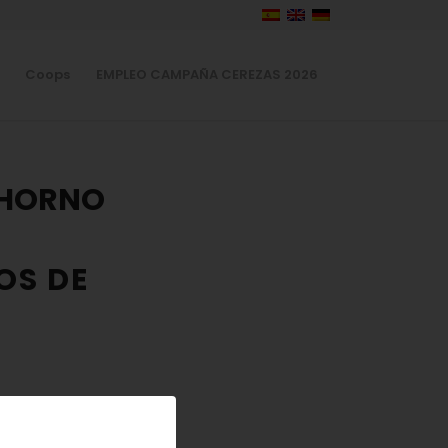
Coops
EMPLEO CAMPAÑA CEREZAS 2026
 HORNO
OS DE
a y huevos con
, que podréis