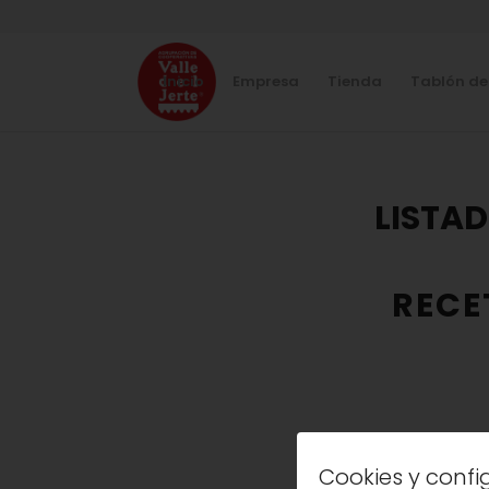
Inicio
Empresa
Tienda
Tablón de
LISTAD
RECE
Eva Arguiñano
Cookies y conf
base de past