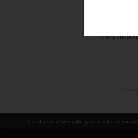
Bruno Oteiza
prepara en el
¡Para chupars
9 SEPT
Este sitio web utiliza cookies propias y de terceros
© 2025 AGRUPACIÓN DE COOPERATIVAS VALLE DEL JERTE S