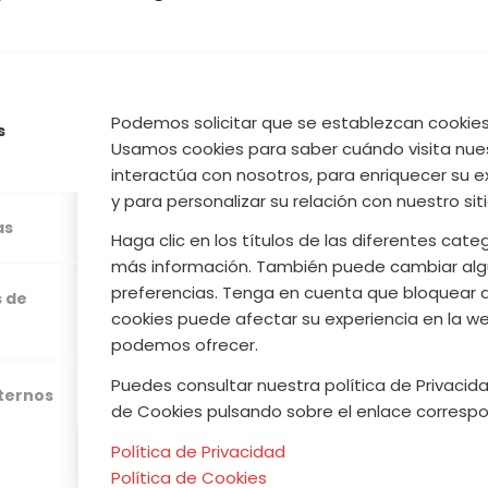
familia. Los higos secos son uno de los frutos seco
y ácido fólico, además de una gran fuente de hier
Podemos solicitar que se establezcan cookies 
s
Usamos cookies para saber cuándo visita nue
Leer más
interactúa con nosotros, para enriquecer su e
y para personalizar su relación con nuestro sit
as
Haga clic en los títulos de las diferentes cat
más información. También puede cambiar alg
/
/
TIEMBRE, 2020
0 COMENTARIOS
POR
ACVJ
preferencias. Tenga en cuenta que bloquear 
s de
cookies puede afectar su experiencia en la web
podemos ofrecer.
COCINA
,
NUESTROS PRODUCTOS
,
VALLE DEL JERTE
Puedes consultar nuestra política de Privacida
xternos
TA DE CRUMBLE DE CIRUEL
de Cookies pulsando sobre el enlace correspo
BRUNO OTEIZA
Política de Privacidad
Política de Cookies