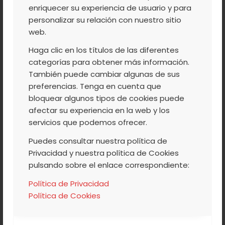
enriquecer su experiencia de usuario y para
/
/
personalizar su relación con nuestro sitio
9 SEPTIEMBRE, 2016
0 COMENTARIOS
POR
ACVJ
web.
ETIQUETAS:
BRUNO OTEIZA
,
CIRUELAS
Haga clic en los títulos de las diferentes
CLAUDIA
,
CRUMBLE CIRUELAS
,
POSTRE
,
categorías para obtener más información.
RECETA
,
RECETA DE HORNO
También puede cambiar algunas de sus
preferencias. Tenga en cuenta que
Compartir esta entrada
bloquear algunos tipos de cookies puede
afectar su experiencia en la web y los
servicios que podemos ofrecer.
Puedes consultar nuestra política de
Privacidad y nuestra política de Cookies
pulsando sobre el enlace correspondiente:
Quizás te interese
Política de Privacidad
Política de Cookies
Higos secos para subir el ánimo