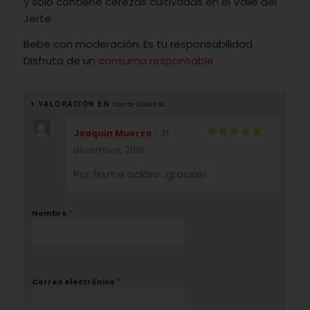
y solo contiene cerezas cultivadas en el Valle del
Jerte
Bebe con moderación. Es tu responsabilidad.
Disfruta de un
consumo responsable
1 VALORACIÓN EN
Licor de Gloria 0,5L
Joaquin Muerza
31
–
Valorado
diciembre, 2019
con
5
de 5
Por fin,me aclaro…gracias!
*
Nombre
*
Correo electrónico