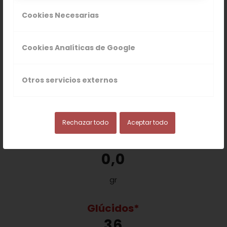
Energía
Cookies Necesarias
626 / 147
Cookies Analíticas de Google
KJ / Kcal
Materia Grasa Total
Otros servicios externos
0,20
gr
Rechazar todo
Aceptar todo
Grasas Saturadas
0,0
gr
Glúcidos*
36