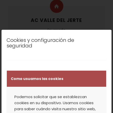
AC VALLE DEL JERTE
Envasado
Cookies y configuración de
seguridad
3 AÑOS
Consumo preferente
Como usuamos las cookies
Podemos solicitar que se establezcan
cookies en su dispositivo. Usamos cookies
175 GR
para saber cuándo visita nuestro sitio web,