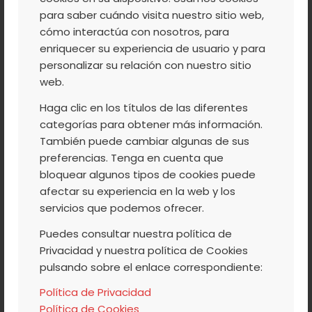
Extremadura. Su caprichoso trazado nos
para saber cuándo visita nuestro sitio web,
deja estampas naturales como la que veis
cómo interactúa con nosotros, para
en la fotografía, la mejor forma de
enriquecer su experiencia de usuario y para
disfrutar de este capricho de la naturaleza
personalizar su relación con nuestro sitio
web.
es desde el mirador de la Antig, a pocos
kilómetros de Ríomalo de Abajo.
Haga clic en los títulos de las diferentes
categorías para obtener más información.
También puede cambiar algunas de sus
6.- El Chorro de la
preferencias. Tenga en cuenta que
Meancera
bloquear algunos tipos de cookies puede
afectar su experiencia en la web y los
servicios que podemos ofrecer.
Puedes consultar nuestra política de
Privacidad y nuestra política de Cookies
pulsando sobre el enlace correspondiente:
Política de Privacidad
Política de Cookies