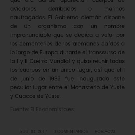
que era donde aparecían cuerpos de
aviadores derribados o marinos
naufragados. El Gobierno alemán dispone
de un organismo con un nombre
impronunciable que se dedica a velar por
los cementerios de los alemanes caídos a
lo largo de Europa durante el transcurso de
la I y II Guerra Mundial y quiso reunir todos
los cuerpos en un único lugar, así que el 1
de junio de 1983 fue inaugurado este
peculiar lugar entre el Monasterio de Yuste
y Cuacos de Yuste.
Fuente: El Economista.es
/
/
5 JULIO, 2017
0 COMENTARIOS
POR
ACVJ