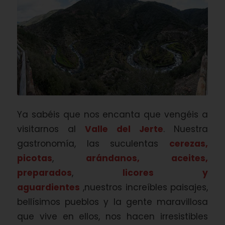
Ya sabéis que nos encanta que vengéis a
visitarnos al
Valle del Jerte
. Nuestra
gastronomía, las suculentas
cerezas,
picotas
,
arándanos,
aceites
,
preparados
,
licores y
aguardientes
,nuestros increíbles paisajes,
bellísimos pueblos y la gente maravillosa
que vive en ellos, nos hacen irresistibles