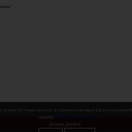
*
rónico
 para ofrecer un mejor servicio. Si continua navegando, se conside
nuestra
Política de Cookies
.COOP
Avi
[cookie_button]