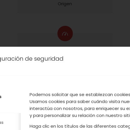
Origen
1,5 KG
iguración de seguridad
Contenido Neto
Podemos solicitar que se establezcan cookies 
s
Usamos cookies para saber cuándo visita nue
PRODUCTOS RELACIONADOS
interactúa con nosotros, para enriquecer su e
y para personalizar su relación con nuestro sit
as
Haga clic en los títulos de las diferentes cat