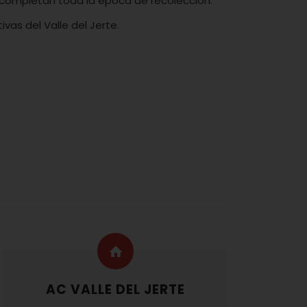
ompletan toda la época de recolección.
as del Valle del Jerte.
AC VALLE DEL JERTE