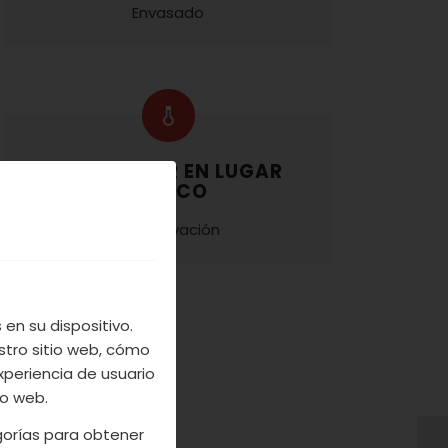
Envasado
CONSERVAR EN LUGAR
FRESCO
Conservación
en su dispositivo.
stro sitio web, cómo
xperiencia de usuario
io web.
egorías para obtener