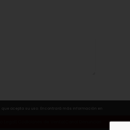
rará que acepta su uso. Encontrará más información en
so Legal
|
Codiciones de Venta
|
Canal Denuncias