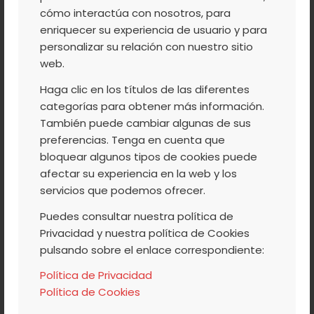
cómo interactúa con nosotros, para
enriquecer su experiencia de usuario y para
personalizar su relación con nuestro sitio
Leer más
web.
Haga clic en los títulos de las diferentes
categorías para obtener más información.
/
/
5 JULIO, 2017
0 COMENTARIOS
POR
ACVJ
También puede cambiar algunas de sus
preferencias. Tenga en cuenta que
bloquear algunos tipos de cookies puede
afectar su experiencia en la web y los
NATUR
,
TOURISMUS
,
VALLE DEL JERTE @DE
servicios que podemos ofrecer.
10 LUGARES QUE NO TE
Puedes consultar nuestra política de
DEBES PERDER ESTE
Privacidad y nuestra política de Cookies
pulsando sobre el enlace correspondiente:
VERANO AL NORTE DE
Política de Privacidad
CÁCERES
Política de Cookies