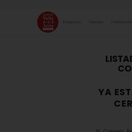
Inicio
Empresa
Tienda
Tablón de
LISTA
CO
YA ES
CER
El Consejo R