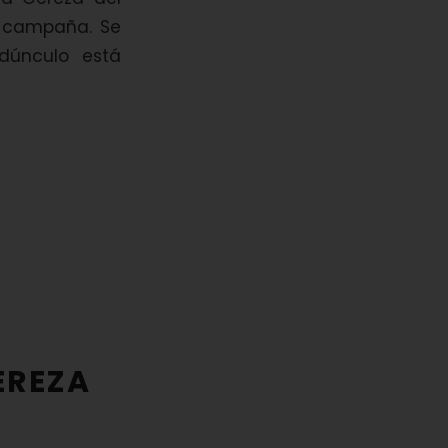
a campaña. Se
dúnculo está
EREZA