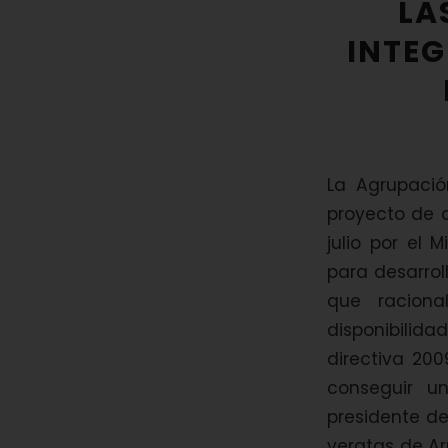
LA
INTE
La Agrupació
proyecto de 
julio por el 
para desarrol
que raciona
disponibilida
directiva 20
conseguir u
presidente de
veratas de Ar