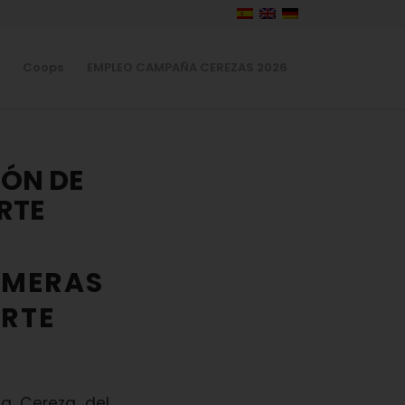
Coops
EMPLEO CAMPAÑA CEREZAS 2026
ÓN DE
RTE
IMERAS
ERTE
da Cereza del