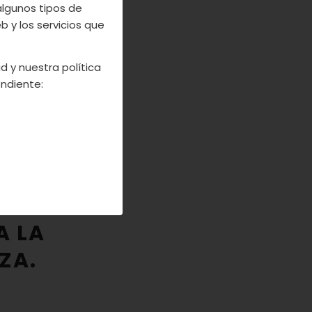
algunos tipos de
 y los servicios que
d y nuestra política
ndiente:
TE
AS DEL
A JUNTA
A LA
ZA.