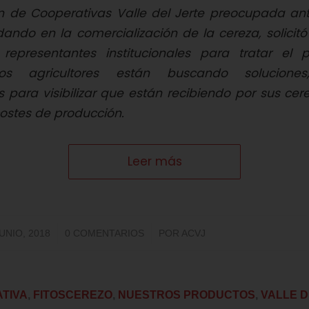
n de Cooperativas Valle del Jerte preocupada ante
ando en la comercialización de la cereza, solicit
representantes institucionales para tratar el
Los agricultores están buscando solucione
s para visibilizar que están recibiendo por sus cer
 costes de producción.
Leer más
/
/
JUNIO, 2018
0 COMENTARIOS
POR
ACVJ
TIVA
,
FITOSCEREZO
,
NUESTROS PRODUCTOS
,
VALLE D