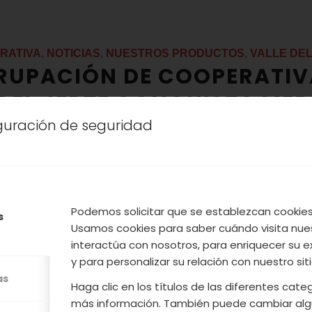
RATIVA
,
NOTICIAS
,
NUESTROS PRODUCTOS
,
VALLE DEL
RUPACIÓN DE COOPERATIV
 DEL JERTE CONQUISTA ME
iguración de seguridad
N UNA EDICIÓN MÁS DE FRU
LOGÍSTICA
Podemos solicitar que se establezcan cookies 
s
n de la Agrupación de Cooperativas está presente
Usamos cookies para saber cuándo visita nue
ás importante del mundo en sector, con el objetiv
interactúa con nosotros, para enriquecer su e
y para personalizar su relación con nuestro sit
dos y darse a conocer entre potenciales client
as
las diferentes campañas de este año.
Haga clic en los títulos de las diferentes cat
más información. También puede cambiar alg