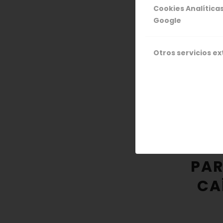
Cookies Analítica
Google
Otros servicios e
/
6 FEBRERO,
C
LA AG
VALLE 
PAR
CA