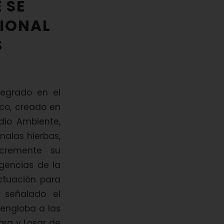
 SE
IONAL
S
tegrado en el
co, creado en
edio Ambiente,
malas hierbas,
ncremente su
igencias de la
ctuación para
 señalado el
 engloba a las
ara y Losar de