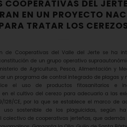
S COOPERATIVAS DEL JERTE
GRAN EN UN PROYECTO NAC
PARA TRATAR LOS CEREZO
n de Cooperativas del Valle del Jerte se ha in
constitución de un grupo operativo supraautonómi
Ministerio de Agricultura, Pesca, Alimentación y M
lar un programa de control integrado de plagas y 
lice el uso de productos fitosanitarios e i
d en el cultivo del cerezo para adecuarlo a las ex
09/128/CE, por la que se establece el marco de a
n uso sostenible de los plaguicidas, según ha
l colectivo de cooperativas jerteñas, que además
royomolinos, Garganta la Olla, Guijo de Santa Bárb