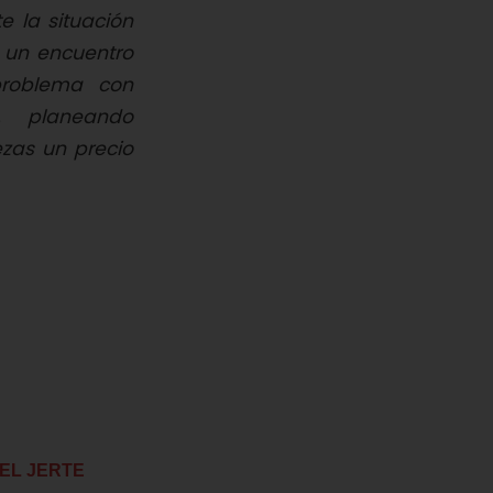
 la situación
ó un encuentro
 problema con
s, planeando
ezas un precio
EL JERTE