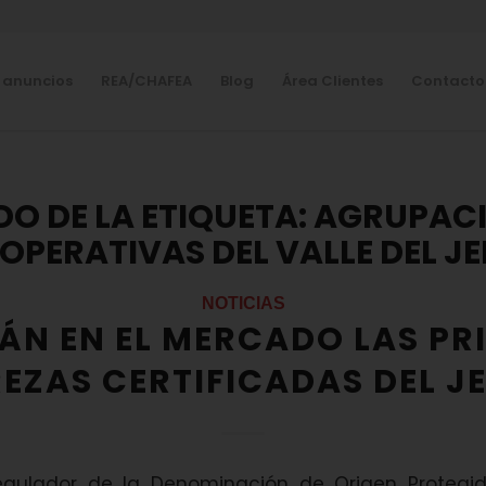
 anuncios
REA/CHAFEA
Blog
Área Clientes
Contacto
DO DE LA ETIQUETA:
AGRUPACI
OPERATIVAS DEL VALLE DEL JE
NOTICIAS
TÁN EN EL MERCADO LAS PR
EZAS CERTIFICADAS DEL J
egulador de la Denominación de Origen Protegi