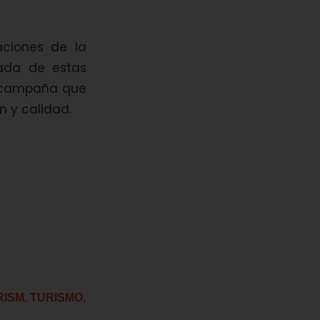
aciones de la
gada de estas
a campaña que
 y calidad.
RISM
,
TURISMO
,