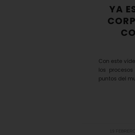
YA E
CORP
CO
Con este vídeo
los procesos
puntos del m
/
19 FEBRERO