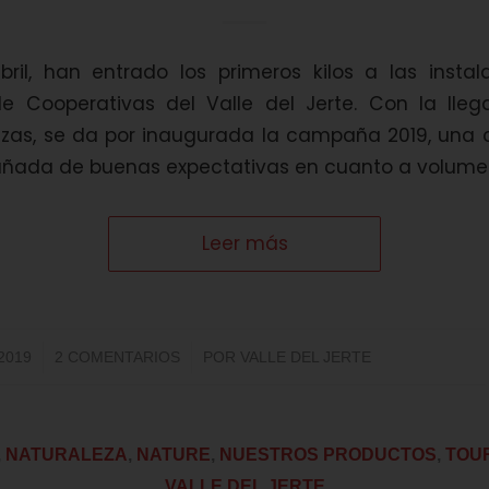
bril, han entrado los primeros kilos a las instal
e Cooperativas del Valle del Jerte. Con la lle
ezas, se da por inaugurada la campaña 2019, un
ñada de buenas expectativas en cuanto a volumen
Leer más
/
 2019
2 COMENTARIOS
POR
VALLE DEL JERTE
,
NATURALEZA
,
NATURE
,
NUESTROS PRODUCTOS
,
TOU
VALLE DEL JERTE