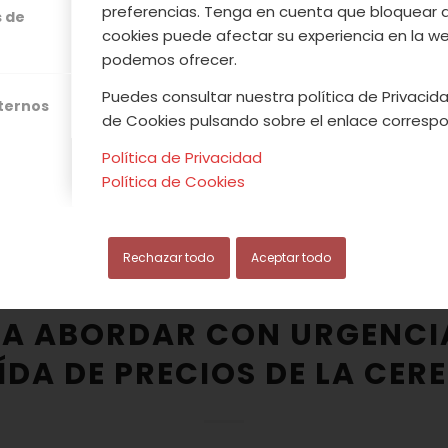
preferencias. Tenga en cuenta que bloquear 
s de
Leer más
cookies puede afectar su experiencia en la web
podemos ofrecer.
Puedes consultar nuestra política de Privacida
xternos
de Cookies pulsando sobre el enlace correspo
/
 2019
0 COMENTARIOS
POR
VALLE DEL JERTE
Política de Privacidad
Política de Cookies
OOPERATIVA
,
NUESTROS PRODUCTOS
,
VALLE DEL JER
RUPACIÓN DE COOPERATIV
Rechazar todo
Aceptar todo
DEL JERTE SE REÚNE CON L
A ABORDAR CON URGENCI
ÍDA DE PRECIOS DE LA CERE