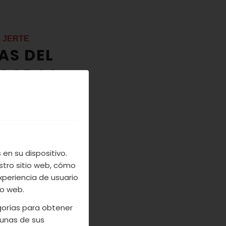
 JERTE
AS DEL
RCADOS
IT
en su dispositivo.
 en esta feria
stro sitio web, cómo
o de abrirse a
xperiencia de usuario
io web.
es, antes del
egorías para obtener
unas de sus