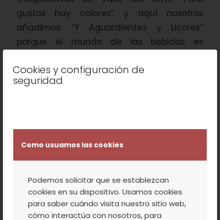
gustos hay colores” y aquí nosotros
añadimos: “Y Aguardientes y Licores”
porque el mundo de las bebidas es
inmenso. Así que vamos a intentar dar una
Cookies y configuración de
serie de aclaraciones básicas, que nos
seguridad
ayuden a entender y […]
/
/
11 OCTUBRE, 2022
0 COMENTARIOS
POR
VALLE
DEL JERTE
Como usuamos las cookies
Podemos solicitar que se establezcan
NOTICIAS
cookies en su dispositivo. Usamos cookies
RECIBIMOS EL PREMIO
para saber cuándo visita nuestro sitio web,
cómo interactúa con nosotros, para