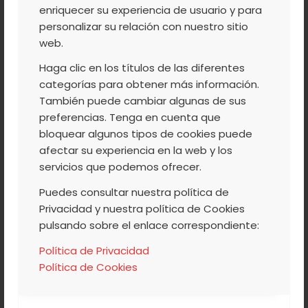
NACIONAL POR LA
enriquecer su experiencia de usuario y para
IGUALDAD DE
personalizar su relación con nuestro sitio
web.
OPORTUNIDADES
Haga clic en los títulos de las diferentes
categorías para obtener más información.
También puede cambiar algunas de sus
preferencias. Tenga en cuenta que
bloquear algunos tipos de cookies puede
afectar su experiencia en la web y los
servicios que podemos ofrecer.
Puedes consultar nuestra política de
Privacidad y nuestra política de Cookies
pulsando sobre el enlace correspondiente:
Nuestro esfuerzo por la igualdad se ha
Política de Privacidad
visto reconocido por las Cooperativas
Política de Cookies
Agro-alimentarias ¡ESTAMOS DE
ENHORABUENA! ¡Hemos recibido el Premio