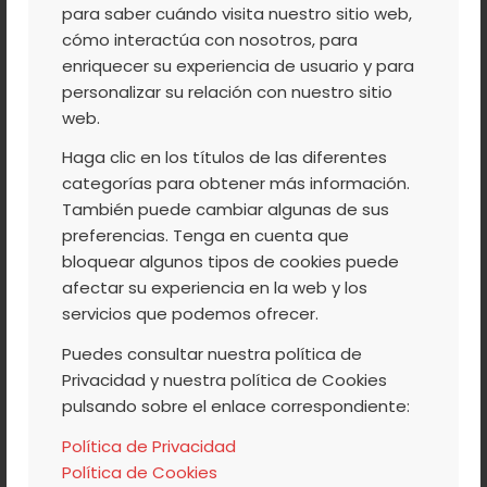
para saber cuándo visita nuestro sitio web,
charcos donde nadar, fluir, flotar, o
cómo interactúa con nosotros, para
simplemente contemplar, al igual que las
enriquecer su experiencia de usuario y para
enérgicas
gargantas
:
personalizar su relación con nuestro sitio
web.
Los Papúos
,
Los Buitres
,
Las Nogaleas
,
De
Haga clic en los títulos de las diferentes
San Pedro
,
La Puria
,
De Marta
,
Las
categorías para obtener más información.
Rayuelas
,
Los Sotillos
,
Tornadero
,
La
También puede cambiar algunas de sus
Serrá
,
San Martín
,
Del Bona
,
Los
preferencias. Tenga en cuenta que
Infiernos
. Bajo sus aguas pueden
bloquear algunos tipos de cookies puede
contemplarse buenos ejemplares de
afectar su experiencia en la web y los
servicios que podemos ofrecer.
truchas del país, las de pintas rojas,
sorprenderse a la lúcida nutria buceando
Puedes consultar nuestra política de
en los ensotados recodos, y al incansable
Privacidad y nuestra política de Cookies
pulsando sobre el enlace correspondiente:
Mirlo acuático que se sumerge ante
nuestra sorpresa.
Política de Privacidad
Política de Cookies