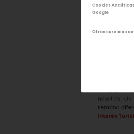
Cookies Analítica
Google
NATU
RUTA 
Otros servicios e
Como cada año
cerezos en el
más bellos q
tiempo, así q
nosotros. Os
semana difere
Interés Turís