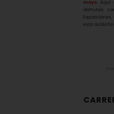
mayo
. Aquí
disfruteis 
Exposiciones
esta auténtic
19 M
CARRE