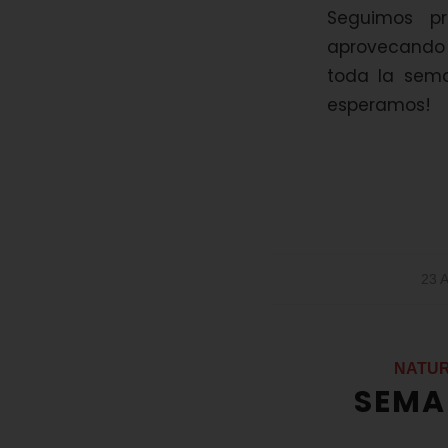
Seguimos p
aprovecando
toda la sema
esperamos!
23 
NATU
SEMAN