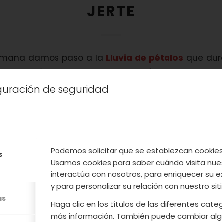
JERTE
semana damos paso a la
Lluvia de pétalos
que dura
de podréis disfrutar de un montón de actividade
 Valle están ya floridas y comienzan a caer los péta
iguración de seguridad
si tuviera un gran manto de nieve. Os reco
irlo con nosotros porque es un paisaje inigualable.
Leer más
Podemos solicitar que se establezcan cookies 
s
Usamos cookies para saber cuándo visita nue
interactúa con nosotros, para enriquecer su e
y para personalizar su relación con nuestro sit
as
/
/
BRIL, 2014
0 COMENTARIOS
POR
ACVJ
Haga clic en los títulos de las diferentes cat
más información. También puede cambiar alg