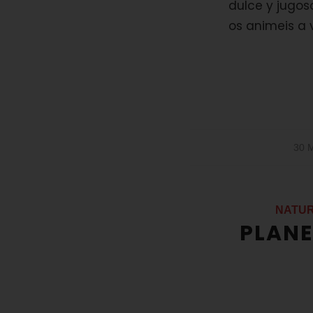
dulce y jugoso
os animeis a 
30 
NATU
PLANE