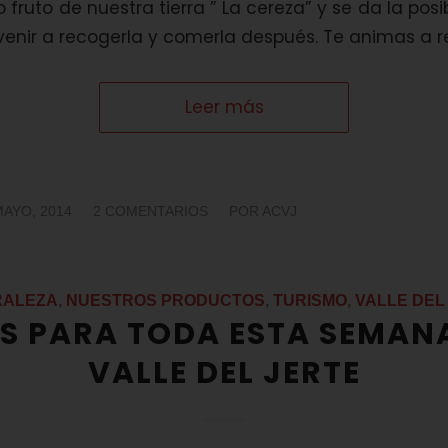
 fruto de nuestra tierra ” La cereza” y se da la pos
venir a recogerla y comerla después. Te animas a r
Leer más
/
/
MAYO, 2014
2 COMENTARIOS
POR
ACVJ
RALEZA
,
NUESTROS PRODUCTOS
,
TURISMO
,
VALLE DEL
S PARA TODA ESTA SEMANA
VALLE DEL JERTE