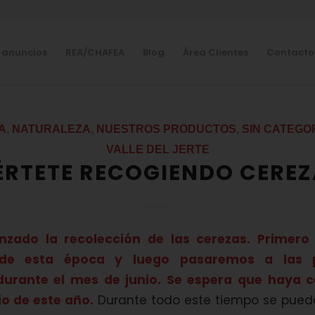
 anuncios
REA/CHAFEA
Blog
Área Clientes
Contacto
A
,
NATURALEZA
,
NUESTROS PRODUCTOS
,
SIN CATEGO
VALLE DEL JERTE
ÉRTETE RECOGIENDO CEREZ
zado la recolección de las cerezas. Primero
 de esta época y luego pasaremos a las p
urante el mes de junio. Se espera que haya c
lio de este año.
Durante todo este tiempo se puede