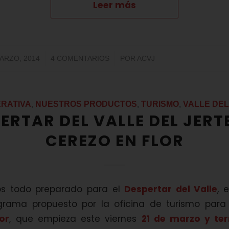
Leer más
/
/
ARZO, 2014
4 COMENTARIOS
POR
ACVJ
RATIVA
,
NUESTROS PRODUCTOS
,
TURISMO
,
VALLE DEL
ERTAR DEL VALLE DEL JERTE
CEREZO EN FLOR
os todo preparado para el
Despertar del Valle
, 
ograma propuesto por la oficina de turismo para
or
, que empieza este viernes
21 de marzo y ter