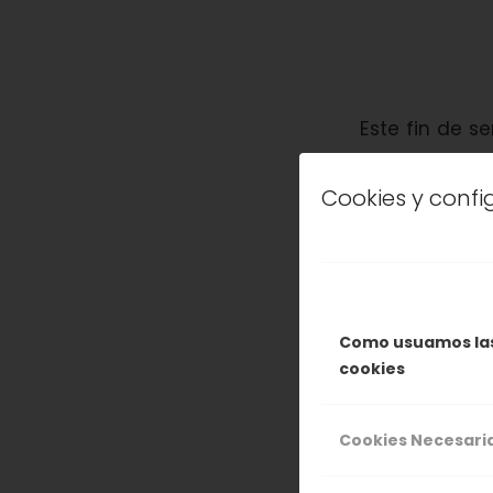
Este fin de 
de mayo, don
las zonas del
Cookies y conf
suelo como 
vengais a viv
Como usuamos la
cookies
Cookies Necesari
9 A