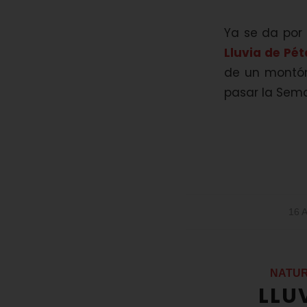
Ya se da por
Lluvia de Pét
de un montón
pasar la Sema
16 
NATU
LLU