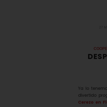
27 M
COOPE
DESP
Ya lo tenem
divertido pr
Cerezo en Fl