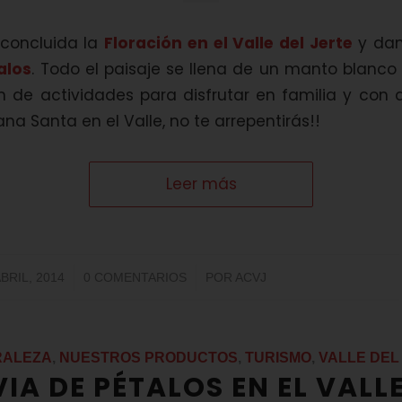
 concluida la
Floración en el Valle del Jerte
y dam
alos
. Todo el paisaje se llena de un manto blan
 de actividades para disfrutar en familia y con 
na Santa en el Valle, no te arrepentirás!!
Leer más
/
/
ABRIL, 2014
0 COMENTARIOS
POR
ACVJ
RALEZA
,
NUESTROS PRODUCTOS
,
TURISMO
,
VALLE DEL
VIA DE PÉTALOS EN EL VALLE