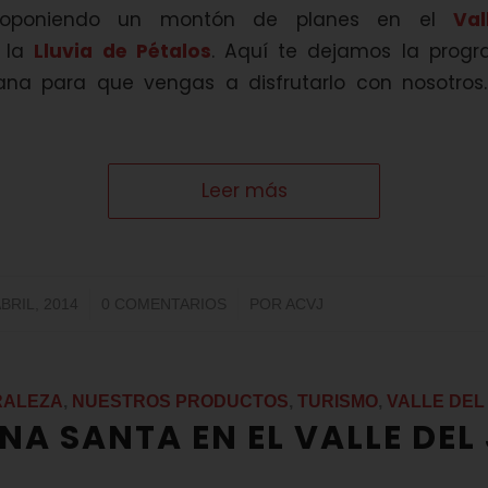
roponiendo un montón de planes en el
Val
 la
Lluvia de Pétalos
. Aquí te dejamos la prog
na para que vengas a disfrutarlo con nosotros
Leer más
/
/
ABRIL, 2014
0 COMENTARIOS
POR
ACVJ
RALEZA
,
NUESTROS PRODUCTOS
,
TURISMO
,
VALLE DEL
A SANTA EN EL VALLE DEL