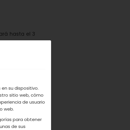
rá hasta el 3
s. Casi todas
los dejando el
mendamos que
 Os esperamos!
en su dispositivo.
stro sitio web, cómo
xperiencia de usuario
io web.
egorías para obtener
unas de sus