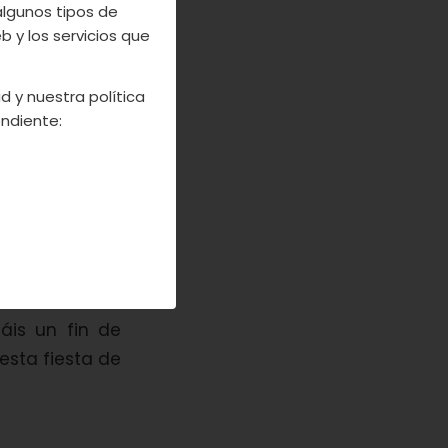
algunos tipos de
 y los servicios que
 JERTE
PLANES
d y nuestra política
ndiente:
oración de los
e los paisajes
no dura mucho
disfrutéis con
áis un fin de
esta fiesta de