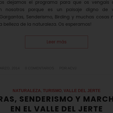
 os dejamos el programa para que os vengais a
con nosotros porque es un paisaje digno de 
, Gargantas, Senderismo, Birding y muchas cosas m
a belleza de la naturaleza. Os esperamos!
Leer más
/
/
ARZO, 2014
0 COMENTARIOS
POR
ACVJ
NATURALEZA
,
TURISMO
,
VALLE DEL JERTE
RAS, SENDERISMO Y MARCH
EN EL VALLE DEL JERTE