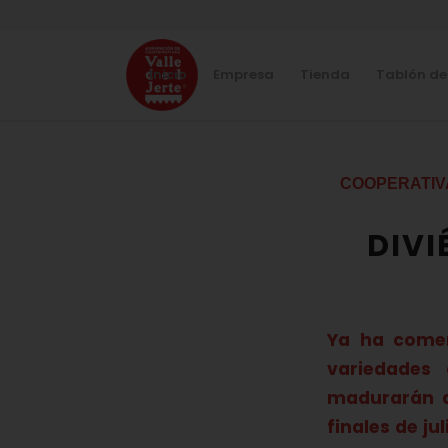
Inicio
Empresa
Tienda
Tablón de
COOPERATIV
DIVI
Ya ha comen
variedades
madurarán d
finales de ju