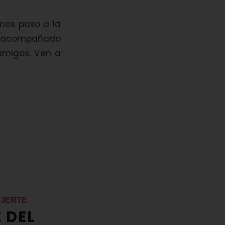
os paso a la
co acompañado
amigos. Ven a
 JERTE
 DEL