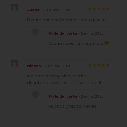
Juana
29 mayo, 2020
–
Valorado
Espero que estén buenísimas gracias
con
5
de 5
Valle del Jerte
2 junio, 2020
–
Sí, Juana, están muy ricas
Nieves
29 mayo, 2020
–
Valorado
Me parece muy bien vender
con
4
de
5
directamente y los productos de 10
Valle del Jerte
2 junio, 2020
–
Muchas gracias Nieves!