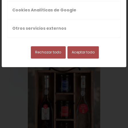
RELACIONADOS
Cookies Analíticas de Google
Otros servicios externos
TAMBIÉN TE RECOMENDAMOS…
Rechazar todo
Aceptar todo