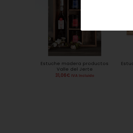
Estuche madera productos
Estu
Valle del Jerte
31,06
€
IVA Incluido