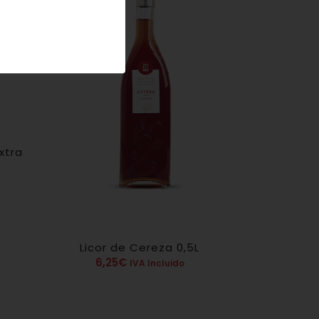
xtra
Licor de Cereza 0,5L
4.80
6,25
€
IVA Incluido