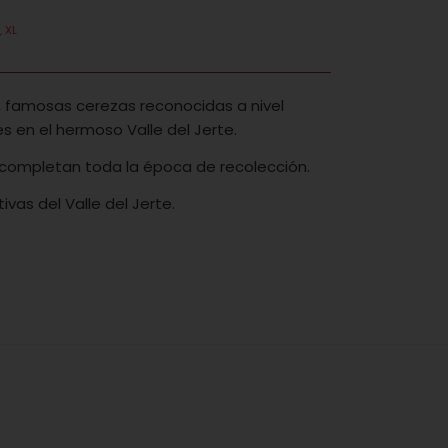
a
,
XL
e, famosas cerezas reconocidas a nivel
 en el hermoso Valle del Jerte.
ompletan toda la época de recolección.
vas del Valle del Jerte.