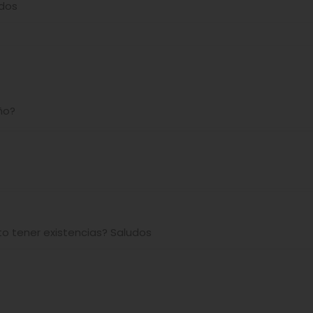
udos
ño?
to tener existencias? Saludos