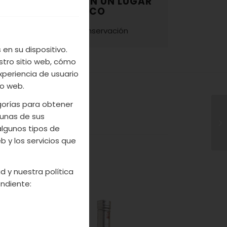
CONSERVAR EN UN LUGAR
FRESCO
Modo de conservación
en su dispositivo.
stro sitio web, cómo
xperiencia de usuario
io web.
egorías para obtener
unas de sus
algunos tipos de
 y los servicios que
d y nuestra política
ndiente: