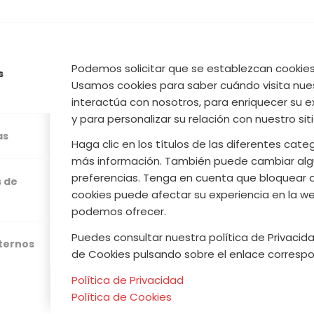
2 KG
Contenido Neto
Podemos solicitar que se establezcan cookies 
s
Usamos cookies para saber cuándo visita nue
interactúa con nosotros, para enriquecer su e
y para personalizar su relación con nuestro sit
as
PRODUCTOS RELACIONADOS
Haga clic en los títulos de las diferentes cat
más información. También puede cambiar alg
preferencias. Tenga en cuenta que bloquear 
s de
cookies puede afectar su experiencia en la web
podemos ofrecer.
Puedes consultar nuestra política de Privacida
xternos
de Cookies pulsando sobre el enlace correspo
Política de Privacidad
Política de Cookies