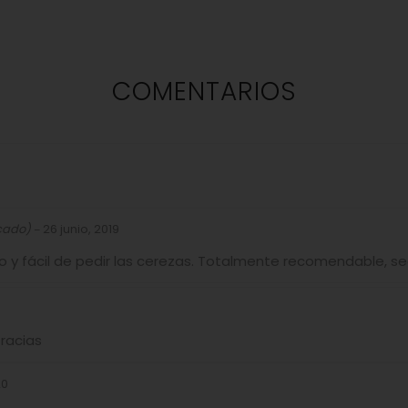
COMENTARIOS
icado)
26 junio, 2019
–
o y fácil de pedir las cerezas. Totalmente recomendable, se
Gracias
20