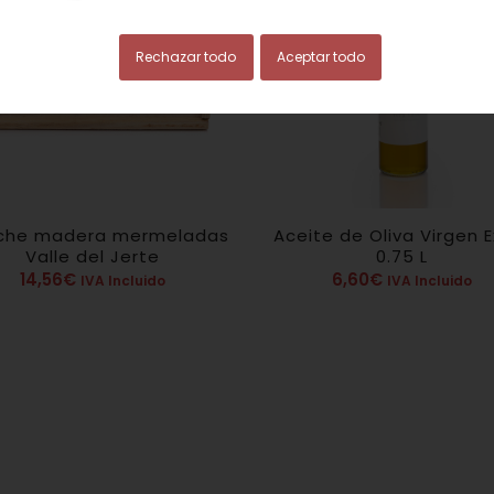
Rechazar todo
Aceptar todo
che madera mermeladas
Aceite de Oliva Virgen E
Valle del Jerte
0.75 L
14,56
€
6,60
€
IVA Incluido
IVA Incluido