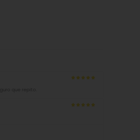
Valorado
guro que repito.
con
5
de 5
Valorado
con
5
de 5