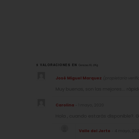
5 VALORACIONES EN
Cerezas XL 2Kg
José Miguel Marquez
(propietario verif
Muy buenas, son las mejores…. rápid
Carolina
1 mayo, 2020
–
Hola , cuando estarás disponible?. 
Valle del Jerte
4 mayo, 20
–